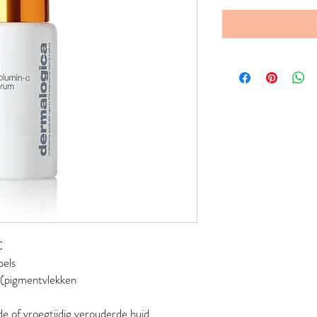
C
mpels
 (pigmentvlekken
d
e of vroegtijdig verouderde huid