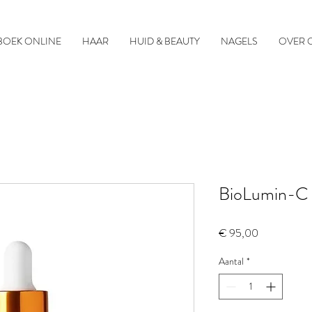
BOEK ONLINE
HAAR
HUID & BEAUTY
NAGELS
OVER 
BioLumin-C
Prijs
€ 95,00
Aantal
*