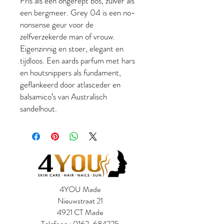
Fris als een ongerept bos, zuiver als
een bergmeer. Grey 04 is een no-
nonsense geur voor de
zelfverzekerde man of vrouw.
Eigenzinnig en stoer, elegant en
tijdloos. Een aards parfum met hars
en houtsnippers als fundament,
geflankeerd door atlasceder en
balsamico’s van Australisch
sandelhout.
4YOU Made
Nieuwstraat 21
4921 CT Made
Telefoon :
0162-684225