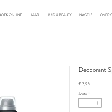
BOEK ONLINE
HAAR
HUID & BEAUTY
NAGELS
OVER 
Deodorant Sp
Prijs
€ 7,95
Aantal
*