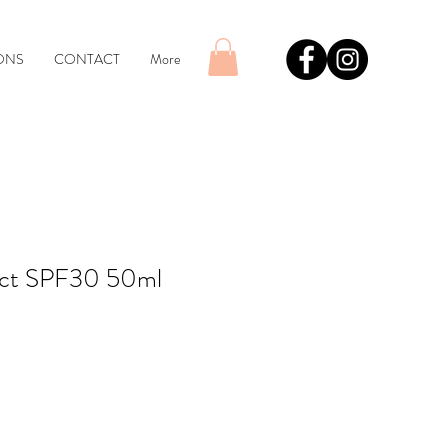
ONS
CONTACT
More
ect SPF30 50ml