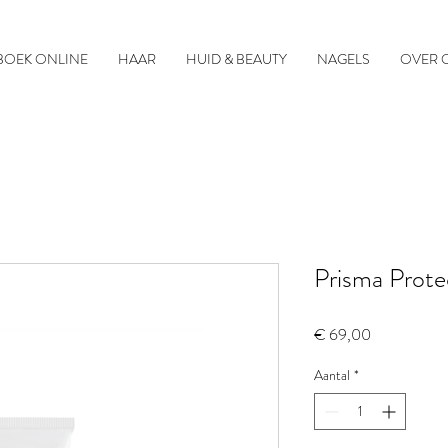
BOEK ONLINE
HAAR
HUID & BEAUTY
NAGELS
OVER 
Prisma Prot
Prijs
€ 69,00
Aantal
*